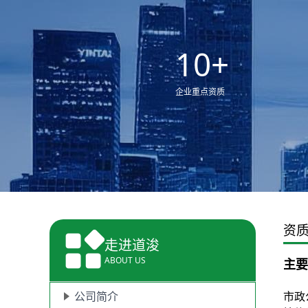
10
+
企业重点资质
资
走进道浚
ABOUT US
主要
市政
公司简介